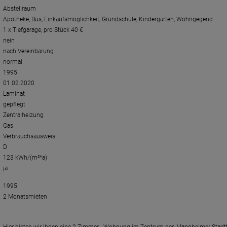
Abstellraum
Apotheke, Bus, Einkaufsmöglichkeit, Grundschule, Kindergarten, Wohngegend
1 x Tiefgarage, pro Stück 40 €
nein
nach Vereinbarung
normal
1995
01.02.2020
Laminat
gepflegt
Zentralheizung
Gas
Verbrauchsausweis
D
123 kWh/(m²*a)
ja
1995
2 Monatsmieten