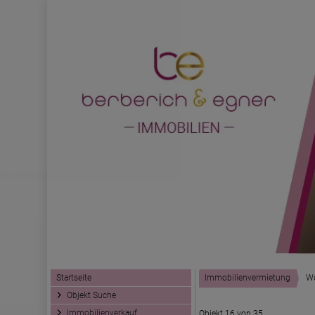
Startseite
Immobilienvermietung
W
Objekt Suche
Immobilienverkauf
Objekt 16 von 35