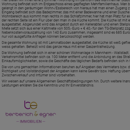
Hier bieten wir Ihnen eine 2 Zimmer - Wohnung im Zentrum des Mannheimer Stadtte
Wohnung befindet sich im Erdgeschoss eines gepflegten Mehrfamilienhaus. Man b
gelangt in den geräumigen Wohn-/Essbereich von hieraus hat man einen Zugang z
Eingang befindet sich das Badezimmer, das mit einer Badewanne und einer Dusche 
Wohnbereich aus kommt man rechts in das Schlafzimmer, hier hat man Platz für e
der rechten Seite ist ein Flur über den man in die Küche kommt. Die Küche ist mit
ausgestattet. Abgerundet wird das Angebot durch ein Kellerabteil und einen Stellpla
Miete setzt sich aus einer Kaltmiete von 505,- Euro + € 40,- für den TG-Stellplatz zzg
Nebenkostenvorauszahlung von 140 Euro zusammen, insgesamt sind es 685 Euro. Bi
nur voll ausgefüllte Anfragen können berücksichtigt werden.
Die gesamte Wohnung ist mit Laminatboden ausgestattet, die Küche ist weiß geflie
weiss gehalten. Beheizt wird das ganze Haus mit einer Gaszentralheizung.
Die Wohnung befindet sich in einer schönen Wohnanlage in Mannheim - Wallstadt. 
Verkehrsmittel befinden sich ca. 100 Meter entfernt und die Anbindung an das Straß
Einkaufsmöglichkeiten, sowie die Geschäfte des täglichen Bedarfs befinden sich in 
Die von uns gemachten Informationen beruhen auf Angaben des Vermieters bzw. der
Richtigkeit und Vollständigkeit der Angaben kann keine Gewähr bzw. Haftung üb
Zwischenverkauf und Irrtümer sind vorbehalten.
Wir weisen auf unsere Allgemeinen Geschäftsbedingungen hin. Durch weitere Ina
Leistungen erklären Sie die Kenntnis und Ihr Einverständnis.