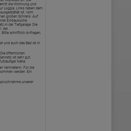
il Wallstadt an. Die
etritt die Wohnung und
ur Loggia. Links neben dem
ausgestattet ist. Vom
inen großen Schrank. Auf
 einer Einbauküche
tz in der Tiefgarage. Die
l. der
tte schriftlich Anfragen,
st und auch das Bad ist in
Die öffentlichen
ennetz ist sehr gut.
fußläufiger Nähe.
 Vermieterin. Für die
ernommen werden. Ein
nspruchnahme unserer