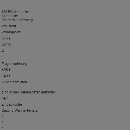
68259 Manhheim
Mannheim
Baden-Württemberg
Wallstadt
Wohngebiet
545 €
50 m²
2
Etagenwohnung
685 €
140 €
2 Monatsmieten
sind in den Nebenkosten enthalten
nein
Einbauküche
Dusche, Wanne, Fenster
1
1
1