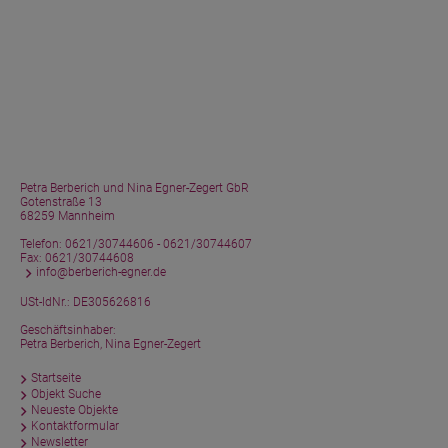
Petra Berberich und Nina Egner-Zegert GbR
Gotenstraße 13
68259 Mannheim
Telefon:
0621/30744606 - 0621/30744607
Fax: 0621/30744608
info@berberich-egner.de
USt-IdNr.: DE305626816
Geschäftsinhaber:
Petra Berberich, Nina Egner-Zegert
Startseite
Objekt Suche
Neueste Objekte
Kontaktformular
Newsletter