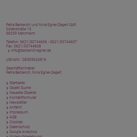
Petra Berberich und Nina Egner-Zegert GbR
Gotenstraße 13
68259 Mannheim
Telefon:
0621/30744606 - 0621/30744607
Fax: 0621/30744608
info@berberich-egner.de
USt-IdNr.: DE305626816
Geschäftsinhaber:
Petra Berberich, Nina Egner-Zegert
Startseite
Objekt Suche
Neueste Objekte
Kontaktformular
Newsletter
Anfahrt
Impressum
AGB
Cookies
Datenschutz
Google Analytics
Widerrufsbelehrung