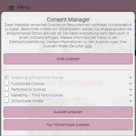
Menü
Consent Manager
Diese Webseite verwendet Cookies,um Besuchern ein optimales Nutzererlebnis
zu bieten. Bestimmte Inhalte von Drittanbietern werden nur angezeigt,wenn die
entsprechende Option aktiviert ist. Die Datenverarbeitung kann dann auch in
einem Drittland erfolgen. Weitere Informationen hierzu in der
Datenschutzerklärung. Weitere Informationen zu den Auswirkungen Ihrer
Auswahl finden Sie unter
Hilfe
.
Unbedingt erforderliche Cookies
Neustadt an der Weinstraße in
Funktionale Cookies
Performance Cookies
Rheinland-Pfalz
Marketing- / Third Party-Cookies
Drittanbieter-Inhalte