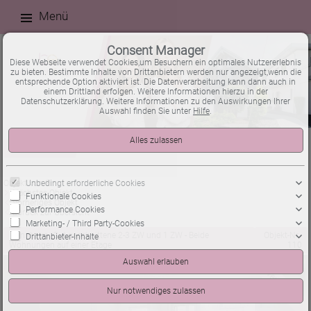
Menü
Consent Manager
Diese Webseite verwendet Cookies,um Besuchern ein optimales Nutzererlebnis
zu bieten. Bestimmte Inhalte von Drittanbietern werden nur angezeigt,wenn die
entsprechende Option aktiviert ist. Die Datenverarbeitung kann dann auch in
einem Drittland erfolgen. Weitere Informationen hierzu in der
Datenschutzerklärung. Weitere Informationen zu den Auswirkungen Ihrer
Auswahl finden Sie unter
Hilfe
.
Neueste Objekte
Unbedingt erforderliche Cookies
Objekt von 9
Nächstes Objekt
Funktionale Cookies
Vorheriges Objekt
Performance Cookies
Zurück zur Übersicht
Marketing- / Third Party-Cookies
Mannheim: Gut geschnittene 2-3 ZW und 1 ZW - Beide
Objekt-Nr.:
Drittanbieter-Inhalte
Wohnungen auf einer Etage
110
verkauft