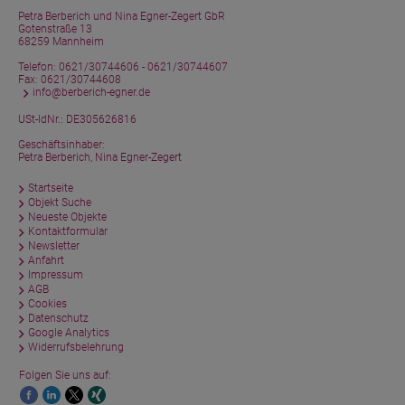
Petra Berberich und Nina Egner-Zegert GbR
Gotenstraße 13
68259 Mannheim
Telefon:
0621/30744606 - 0621/30744607
Fax: 0621/30744608
info@berberich-egner.de
USt-IdNr.: DE305626816
Geschäftsinhaber:
Petra Berberich, Nina Egner-Zegert
Startseite
Objekt Suche
Neueste Objekte
Kontaktformular
Newsletter
Anfahrt
Impressum
AGB
Cookies
Datenschutz
Google Analytics
Widerrufsbelehrung
Folgen Sie uns auf: