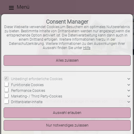
Menü
Consent Manager
Diese Webseite verwendet Cookies,um Besuchern ein optimales Nutzererlebnis
zu bieten. Bestimmte Inhalte von Drittanbietern werden nur angezeigt,wenn die
entsprechende Option aktiviert ist. Die Datenverarbeitung kann dann auch in
einem Drittland erfolgen. Weitere Informationen hierzu in der
Datenschutzerklärung. Weitere Informationen zu den Auswirkungen Ihrer
Auswahl finden Sie unter
Hilfe
.
Neueste Objekte
Objekt von 9
Unbedingt erforderliche Cookies
Nächstes Objekt
Funktionale Cookies
Vorheriges Objekt
Performance Cookies
Zurück zur Übersicht
Marketing- / Third Party-Cookies
Ludwigshafen am Rhein: Vermietete Kapitalanlage im Herzen von
Objekt-
Drittanbieter-Inhalte
Ludwigshafen - 1,5 ZKB
Nr.: 90
verkauft