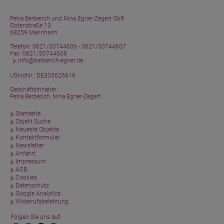
Petra Berberich und Nina Egner-Zegert GbR
Gotenstraße 13
68259 Mannheim
Telefon:
0621/30744606 - 0621/30744607
Fax: 0621/30744608
info@berberich-egner.de
USt-IdNr.: DE305626816
Geschäftsinhaber:
Petra Berberich, Nina Egner-Zegert
Startseite
Objekt Suche
Neueste Objekte
Kontaktformular
Newsletter
Anfahrt
Impressum
AGB
Cookies
Datenschutz
Google Analytics
Widerrufsbelehrung
Folgen Sie uns auf: