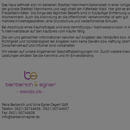
Das Haus befindet sich im beliebten Stadtteil Mannheim-Gartenstadt in einer ruhigen
der grünste Stadtteil Mannheims und liegt direkt am Käfertaler Wald. Hier gibt es 
Freizeitaktivitäten. Die Dinge des täglichen Bedarfs sind in fußläufiger Entfernung 
Wochenmarkt. Auch die Anbindung an die öffentlichen Verkehrsmittel ist sehr gut. I
mehrere Kindertagesstätten, eine Grundschule und weiterführende Schulen.
Bei Abschluss eines Kaufvertrages wird eine Vermittlungs-/ Nachweisprovision in 
% Mehrwertsteuer auf den Kaufpreis vom Käufer fällig.
Die von uns gemachten Informationen beruhen auf Angaben des Verkäufers bzw. der
Richtigkeit und Vollständigkeit der Angaben kann keine Gewähr bzw. Haftung üb
Zwischenverkauf und Irrtümer sind vorbehalten.
Wir weisen auf unsere Allgemeinen Geschäftsbedingungen hin. Durch weitere Ina
Leistungen erklären Sie die Kenntnis und Ihr Einverständnis.
Petra Berberich und Nina Egner-Zegert GbR
Telefon:
0621/30744606 - 0621/30744607
Fax: 0621/30744608
info@berberich-egner.de