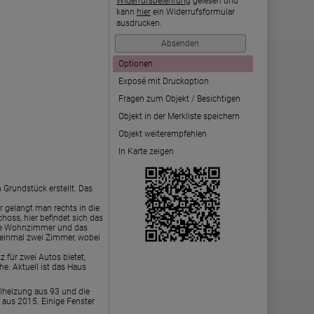
Widerrufsbelehrung
gelesen und
kann
hier
ein Widerrufsformular
ausdrucken.
Optionen
Exposé mit Druckoption
Fragen zum Objekt / Besichtigen
Objekt in der Merkliste speichern
Objekt weiterempfehlen
In Karte zeigen
Grundstück erstellt. Das
er gelangt man rechts in die
oss, hier befindet sich das
mige Wohnzimmer und das
 einmal zwei Zimmer, wobei
z für zwei Autos bietet,
e. Aktuell ist das Haus
alheizung aus 93 und die
 aus 2015. Einige Fenster