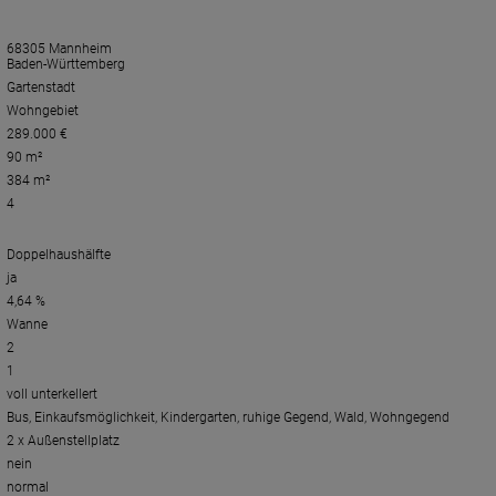
68305 Mannheim
Baden-Württemberg
Gartenstadt
Wohngebiet
289.000 €
90 m²
384 m²
4
Doppelhaushälfte
ja
4,64 %
Wanne
2
1
voll unterkellert
Bus, Einkaufsmöglichkeit, Kindergarten, ruhige Gegend, Wald, Wohngegend
2 x Außenstellplatz
nein
normal