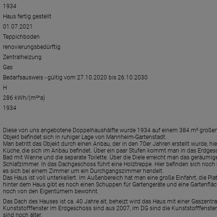
1934
Haus fertig gestellt
01.07.2021
Teppichboden
renovierungsbedürftig
Zentralheizung
Gas
Bedarfsausweis - gültig vom 27.10.2020 bis 26.10.2030
H
286 kWh/(m²*a)
1934
Diese von uns angebotene Doppelhaushälfte wurde 1934 auf einem 384 m² großen 
Objekt befindet sich in ruhiger Lage von Mannheim-Gartenstadt.
Man betritt das Objekt durch einen Anbau, der in den 70er Jahren erstellt wurde, hi
Küche, die sich im Anbau befindet. Über ein paar Stufen kommt man in das Erdgesch
Bad mit Wanne und die separate Toilette. Über die Diele erreicht man das geräu
Schlafzimmer. In das Dachgeschoss führt eine Holztreppe. Hier befinden sich noch
es sich bei einem Zimmer um ein Durchgangszimmer handelt.
Das Haus ist voll unterkellert. Im Außenbereich hat man eine große Einfahrt, die Plat
hinter dem Haus gibt es noch einen Schuppen für Gartengeräte und eine Gartenfläch
noch von den Eigentümern bewohnt.
Das Dach des Hauses ist ca. 40 Jahre alt, beheizt wird das Haus mit einer Gaszentr
Kunststofffenster im Erdgeschoss sind aus 2007, im DG sind die Kunststofffenster
sind noch älter.