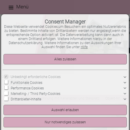
Menü
Consent Manager
Diese Webseite verwendet Cookies,um Besuchern ein optimales Nutzererlebnis
zu bieten. Bestimmte Inhalte von Drittanbietern werden nur angezeigt,wenn die
entsprechende Option aktiviert ist. Die Datenverarbeitung kann dann auch in
einem Drittland erfolgen. Weitere Informationen hierzu in der
Datenschutzerklärung. Weitere Informationen zu den Auswirkungen Ihrer
Auswahl finden Sie unter
Hilfe
.
Immobilienverkauf
Wohnungen
Exposé
Objekt 8 von 67
Unbedingt erforderliche Cookies
Nächstes Objekt
Funktionale Cookies
Vorheriges Objekt
Performance Cookies
Zurück zur Übersicht
Marketing- / Third Party-Cookies
Mannheim: 1 Zimmer Wohnung mit Kellerabteil und Stellplatz
Objekt-Nr.: 73
Drittanbieter-Inhalte
verkauft