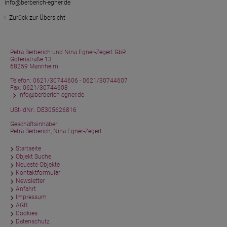
info@berberich-egner.de
Zurück zur Übersicht
Petra Berberich und Nina Egner-Zegert GbR
Gotenstraße 13
68259 Mannheim
Telefon:
0621/30744606 - 0621/30744607
Fax: 0621/30744608
info@berberich-egner.de
USt-IdNr.: DE305626816
Geschäftsinhaber:
Petra Berberich, Nina Egner-Zegert
Startseite
Objekt Suche
Neueste Objekte
Kontaktformular
Newsletter
Anfahrt
Impressum
AGB
Cookies
Datenschutz