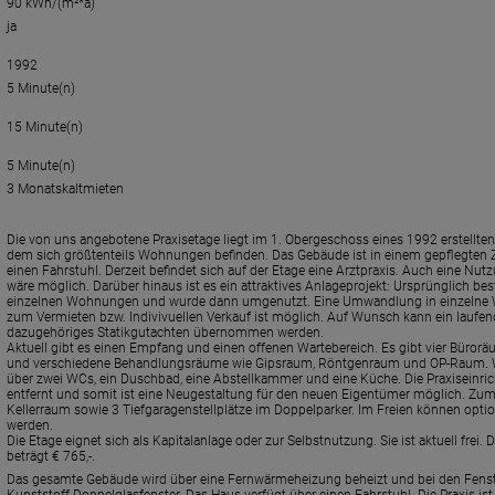
90 kWh/(m²*a)
ja
1992
5 Minute(n)
15 Minute(n)
5 Minute(n)
3 Monatskaltmieten
Die von uns angebotene Praxisetage liegt im 1. Obergeschoss eines 1992 erstellte
dem sich größtenteils Wohnungen befinden. Das Gebäude ist in einem gepflegten 
einen Fahrstuhl. Derzeit befindet sich auf der Etage eine Arztpraxis. Auch eine Nut
wäre möglich. Darüber hinaus ist es ein attraktives Anlageprojekt: Ursprünglich bes
einzelnen Wohnungen und wurde dann umgenutzt. Eine Umwandlung in einzelne
zum Vermieten bzw. Indivivuellen Verkauf ist möglich. Auf Wunsch kann ein laufe
dazugehöriges Statikgutachten übernommen werden.
Aktuell gibt es einen Empfang und einen offenen Wartebereich. Es gibt vier Bürorä
und verschiedene Behandlungsräume wie Gipsraum, Röntgenraum und OP-Raum. We
über zwei WCs, ein Duschbad, eine Abstellkammer und eine Küche. Die Praxiseinr
entfernt und somit ist eine Neugestaltung für den neuen Eigentümer möglich. Zum
Kellerraum sowie 3 Tiefgaragenstellplätze im Doppelparker. Im Freien können optio
werden.
Die Etage eignet sich als Kapitalanlage oder zur Selbstnutzung. Sie ist aktuell fre
beträgt € 765,-.
Das gesamte Gebäude wird über eine Fernwärmeheizung beheizt und bei den Fenst
Kunststoff-Doppelglasfenster. Das Haus verfügt über einen Fahrstuhl. Die Praxis i