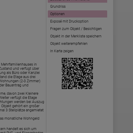
Grundriss
Optionen
Exposé mit Druckoption
Fragen zum Objekt / Besichtigen
Objekt in der Merkliste speichern
Objekt weiterempfehlen
In Karte zeigen
n Mehrfamilienhauses in
Zustand und verfügt über
zung als Büro oder Kanzlei
tand die Etage aus drei
 Wohnungen (2-3 Zimmer)
nder Bauantrag und
ume, davon zwei Kleinere
iter verfügt die Etage
ichtungen werden bei Auszug
 Objekt gehört ein großer
nal 3 Stellplätze angemietet
i. Das monatliche Wohngeld
ern handelt es sich um
st mit PVC- und Fliesenboden