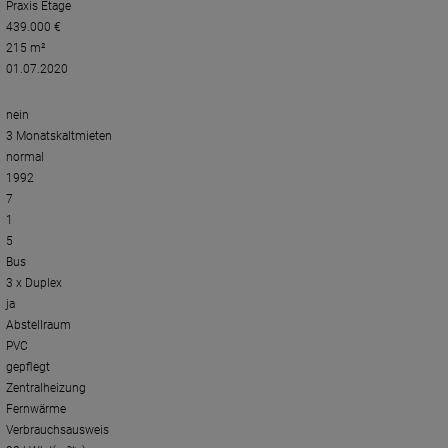
Praxis Etage
439.000 €
215 m²
01.07.2020
nein
3 Monatskaltmieten
normal
1992
7
1
5
Bus
3 x Duplex
ja
Abstellraum
PVC
gepflegt
Zentralheizung
Fernwärme
Verbrauchsausweis