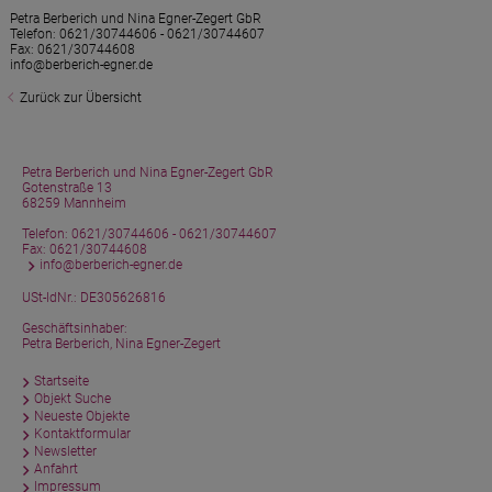
Petra Berberich und Nina Egner-Zegert GbR
Telefon:
0621/30744606 - 0621/30744607
Fax: 0621/30744608
info@berberich-egner.de
Zurück zur Übersicht
Petra Berberich und Nina Egner-Zegert GbR
Gotenstraße 13
68259 Mannheim
Telefon:
0621/30744606 - 0621/30744607
Fax: 0621/30744608
info@berberich-egner.de
USt-IdNr.: DE305626816
Geschäftsinhaber:
Petra Berberich, Nina Egner-Zegert
Startseite
Objekt Suche
Neueste Objekte
Kontaktformular
Newsletter
Anfahrt
Impressum