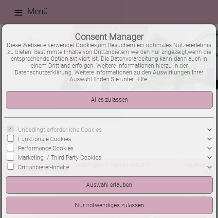
Menü
Consent Manager
Diese Webseite verwendet Cookies,um Besuchern ein optimales Nutzererlebnis
zu bieten. Bestimmte Inhalte von Drittanbietern werden nur angezeigt,wenn die
entsprechende Option aktiviert ist. Die Datenverarbeitung kann dann auch in
einem Drittland erfolgen. Weitere Informationen hierzu in der
Datenschutzerklärung. Weitere Informationen zu den Auswirkungen Ihrer
Auswahl finden Sie unter
Hilfe
.
Immobilienverkauf
Häuser
Exposé
Objekt 10 von 33
Unbedingt erforderliche Cookies
Nächstes Objekt
Funktionale Cookies
Vorheriges Objekt
Performance Cookies
Zurück zur Übersicht
Marketing- / Third Party-Cookies
Ludwigshafen am Rhein: Geräumiges 1-Familienhaus in
Objekt-Nr.:
Drittanbieter-Inhalte
Ludwigshafen-Edigheim
47
verkauft